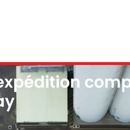
'expédition comp
ay