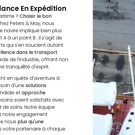
iance En Expédition
ritime ?
Choisir le bon
Chez Peters & May, nous
 navire implique bien plus
 à un point B ; il s'agit de
ts qui s'en soucient autant
llence dans le transport
e de l'industrie, offrant non
 tranquillité d'esprit.
cht en quête d'aventure à
esoin d'une
solutions
ndiale et
approche
soins soient satisfaits avec
t de soins. Notre équipe
et notre engagement
 de nous
plus qu'une
votre partenaire à chaque